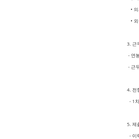
• 의
• 외
3. 
- 연
- 근
4. 
- 1
5. 
- 이